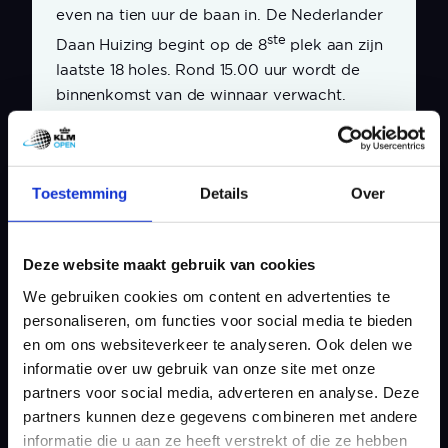
even na tien uur de baan in. De Nederlander
ste
Daan Huizing begint op de 8
plek aan zijn
laatste 18 holes. Rond 15.00 uur wordt de
binnenkomst van de winnaar verwacht.
Nieuws delen
Toestemming
Details
Over
Deze website maakt gebruik van cookies
We gebruiken cookies om content en advertenties te
MEER NIEUWS
personaliseren, om functies voor social media te bieden
en om ons websiteverkeer te analyseren. Ook delen we
informatie over uw gebruik van onze site met onze
partners voor social media, adverteren en analyse. Deze
partners kunnen deze gegevens combineren met andere
informatie die u aan ze heeft verstrekt of die ze hebben