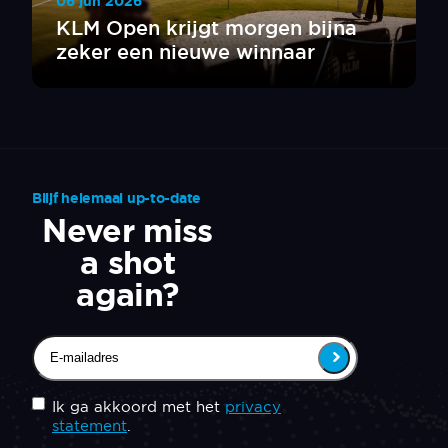
06 jun 2026
KLM Open krijgt morgen bijna
zeker een nieuwe winnaar
Blijf helemaal up-to-date
Never miss
a shot
again?
Email
(Vereist)
Untitled
(Vereist)
Ik ga akkoord met het
privacy
statement
.