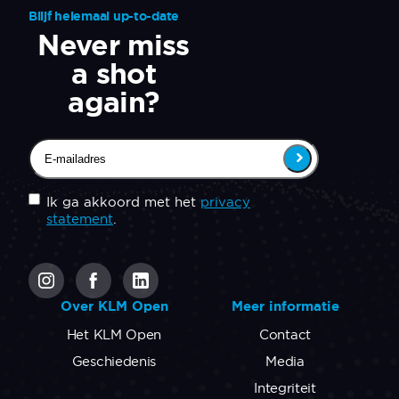
Blijf helemaal up-to-date
Never miss
a shot
again?
Email
(Vereist)
Untitled
(Vereist)
Ik ga akkoord met het
privacy
statement
.
CAPTCHA
Over KLM Open
Meer informatie
Het KLM Open
Contact
Geschiedenis
Media
Integriteit