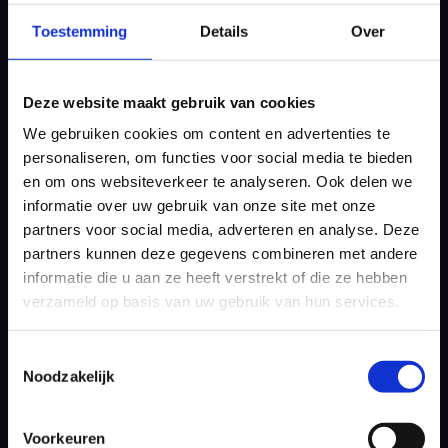
bank moet beginnen. Knap dat hij zich een
Toestemming
Details
Over
weg heeft gebaand naar de DP World Tour,
dus als aanstormend talent zou ik zeker een
plek in mijn elftal voor hem inruimen.
Deze website maakt gebruik van cookies
Misschien kan ik hem op meerdere posities
We gebruiken cookies om content en advertenties te
inzetten”, besluit Gullit met een knipoog.
personaliseren, om functies voor social media te bieden
en om ons websiteverkeer te analyseren. Ook delen we
Hoofd leegmaken
informatie over uw gebruik van onze site met onze
Voetballers en golf is in de absolute top van
partners voor social media, adverteren en analyse. Deze
het voetbal een steeds meer voorkomende
partners kunnen deze gegevens combineren met andere
combinatie. Harry Kane, de trefzekere spits
informatie die u aan ze heeft verstrekt of die ze hebben
van het Engelse elftal en Bayern München en
verzameld op basis van uw gebruik van hun services.
golfliefhebber, zocht het causale verband in
YouTube-filmpjes. “Daar kun je veel leuke
Toestemmingsselectie
filmpjes zien van influencers en ook leerzame
Noodzakelijk
video’s. Voetballers kijken in hun vrije tijd
veel online en raken zo geïnspireerd. Het is
voor veel voetballers de perfecte manier om
Voorkeuren