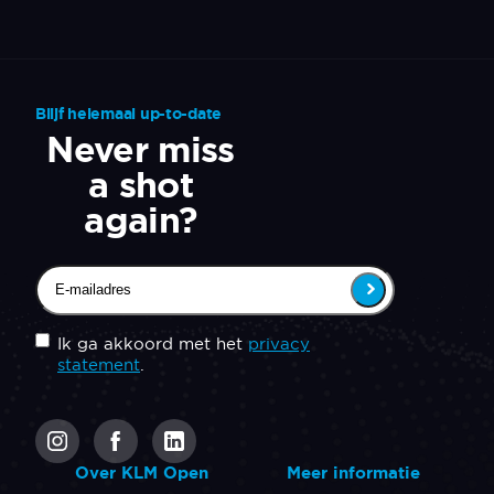
Blijf helemaal up-to-date
Never miss
a shot
again?
Email
(Vereist)
Untitled
(Vereist)
Ik ga akkoord met het
privacy
statement
.
CAPTCHA
Over KLM Open
Meer informatie