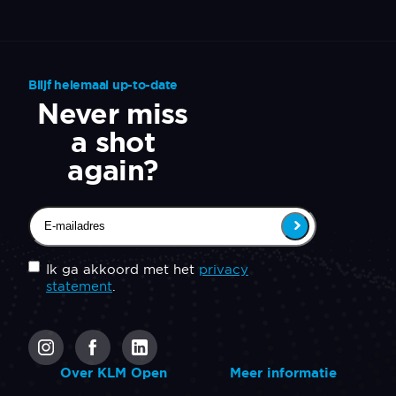
Blijf helemaal up-to-date
Never miss
a shot
again?
Email
(Vereist)
Untitled
(Vereist)
Ik ga akkoord met het
privacy
statement
.
CAPTCHA
Over KLM Open
Meer informatie