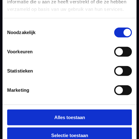
informatie die u aan ze heeft verstrekt of die ze hebben
tot en met 7 juni op The International bij
verzameld op basis van uw gebruik van hun services.
Amsterdam. Onder het motto Great golf,
good times combineert het toernooi
Toestemmingsselectie
topsport met entertainment, Oranje-sfeer en
Noodzakelijk
beleving voor een breed publiek.
Nieuws delen
Voorkeuren
Statistieken
Marketing
MEER NIEUWS
Alles toestaan
Selectie toestaan