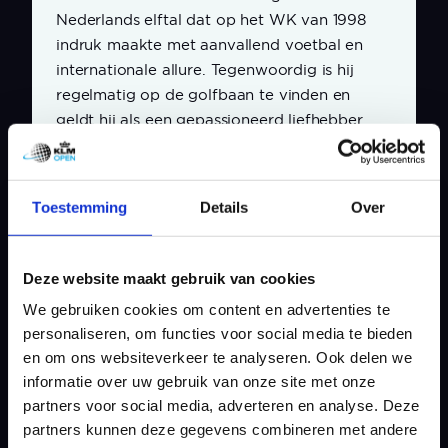
Nederlands elftal dat op het WK van 1998
indruk maakte met aanvallend voetbal en
internationale allure. Tegenwoordig is hij
regelmatig op de golfbaan te vinden en
geldt hij als een gepassioneerd liefhebber
van de sport.
“Golf heeft iets verslavends,” aldus De Boer.
Toestemming
Details
Over
“De eerste keer dat je een bal écht goed
raakt en je hem honderden meters ziet
vliegen, wil je alleen nog maar vaker spelen.
Deze website maakt gebruik van cookies
Het mooie aan golf vind ik dat het, net als
We gebruiken cookies om content en advertenties te
topsport, draait om focus, ontspanning en
personaliseren, om functies voor social media te bieden
presteren onder druk. Daarom vind ik het
en om ons websiteverkeer te analyseren. Ook delen we
extra mooi om juist bij het KLM Open de
informatie over uw gebruik van onze site met onze
eerste slag te mogen slaan.”
partners voor social media, adverteren en analyse. Deze
partners kunnen deze gegevens combineren met andere
Het KLM Open 2026 wordt gespeeld van 4