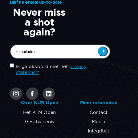
Blijf helemaal up-to-date
Never miss
a shot
again?
Email
(Vereist)
Untitled
(Vereist)
Ik ga akkoord met het
privacy
statement
.
CAPTCHA
Over KLM Open
Meer informatie
Het KLM Open
Contact
Geschiedenis
Media
Integriteit