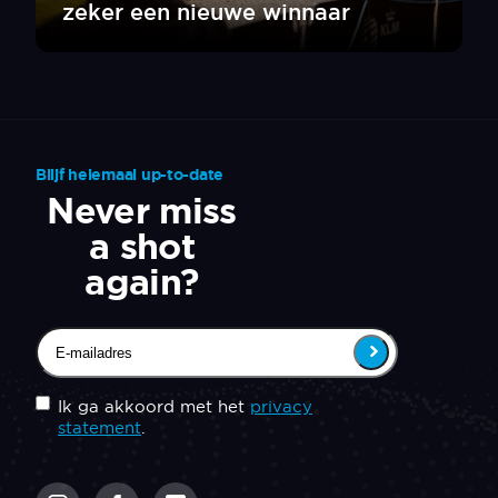
zeker een nieuwe winnaar
Blijf helemaal up-to-date
Never miss
a shot
again?
Email
(Vereist)
Untitled
(Vereist)
Ik ga akkoord met het
privacy
statement
.
CAPTCHA