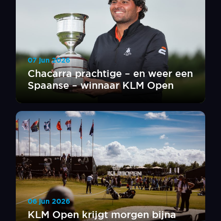
07 jun 2026
Chacarra prachtige – en weer een
Spaanse – winnaar KLM Open
06 jun 2026
KLM Open krijgt morgen bijna