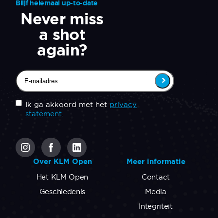
Blijf helemaal up-to-date
Never miss
a shot
again?
Email
(Vereist)
Untitled
(Vereist)
Ik ga akkoord met het
privacy
statement
.
CAPTCHA
Over KLM Open
Meer informatie
Het KLM Open
Contact
Geschiedenis
Media
Integriteit