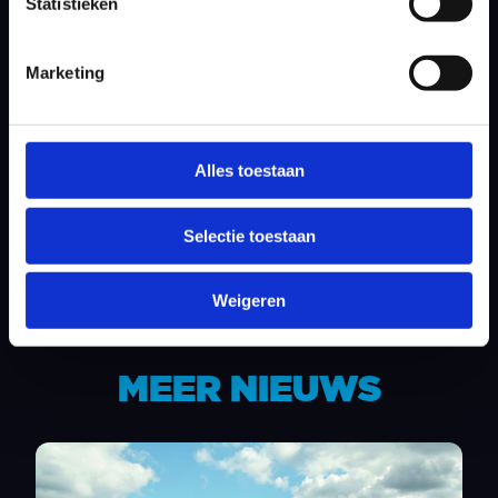
Statistieken
omdat Oliver Wilson afzegde en niet veel
later kreeg ook de tweede reserve, Wouter
Marketing
de Vries, het voor hem gelukkige bericht dat
er nog een speler was uitgevallen: Søren
Kjeldsen.
Alles toestaan
Nieuws delen
Selectie toestaan
Weigeren
MEER NIEUWS