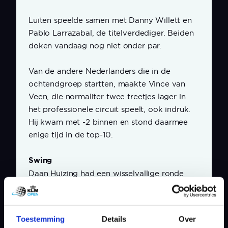
Luiten speelde samen met Danny Willett en
Pablo Larrazabal, de titelverdediger. Beiden
doken vandaag nog niet onder par.
Van de andere Nederlanders die in de
ochtendgroep startten, maakte Vince van
Veen, die normaliter twee treetjes lager in
het professionele circuit speelt, ook indruk.
Hij kwam met -2 binnen en stond daarmee
enige tijd in de top-10.
Swing
Daan Huizing had een wisselvallige ronde
(+1). “Er had meer ingezeten. Een mix van
pech en slordigheid en met name op de
tweede negen ging het qua swing iets
Toestemming
Details
Over
minder en kwam ik vaker in de