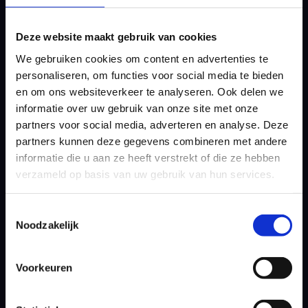
moeilijkheden.”
Deze website maakt gebruik van cookies
Net voordat Luiten zijn laatste hole erop had
We gebruiken cookies om content en advertenties te
zitten, had de Noor Epsen Kofstad met -4 de
personaliseren, om functies voor social media te bieden
beste score binnengebracht.
en om ons websiteverkeer te analyseren. Ook delen we
informatie over uw gebruik van onze site met onze
Van de middagroep zijn de meeste spelers
partners voor social media, adverteren en analyse. Deze
inmiddels ook de baan in. Onder hen ook
partners kunnen deze gegevens combineren met andere
Darius van Driel, naast Luiten en Huizing de
informatie die u aan ze heeft verstrekt of die ze hebben
derde Nederlander met vast speelrecht op
verzameld op basis van uw gebruik van hun services.
de DP World Tour. Van de ochtendgroep
moeten nog een aantal spelers binnenkomen.
Toestemmingsselectie
Noodzakelijk
Invallers
Het aantal Nederlanders in het KLM Open
Voorkeuren
werd vanochtend nog opgeschroefd naar
vijftien. Aydan Verdonk mocht als eerste
reserve direct in de eerste flight invallen