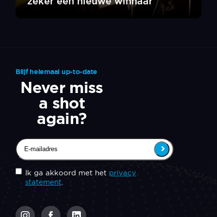
zeker een nieuwe winnaar
Blijf helemaal up-to-date
Never miss
a shot
again?
Email
(Vereist)
Untitled
(Vereist)
Ik ga akkoord met het
privacy
statement
.
CAPTCHA