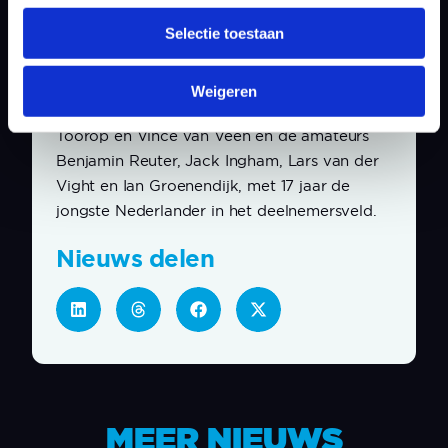
In totaal doen er dertien Nederlanders mee
de
Selectie toestaan
aan de 104
editie van het KLM Open.
Naast Luiten, Van Driel en Huizing zijn dat de
tourprofessionals Wil Besseling, Lars van
Weigeren
Meijel, Kiet van der Weele, Lars Keunen, Mike
Toorop en Vince van Veen en de amateurs
Benjamin Reuter, Jack Ingham, Lars van der
Vight en Ian Groenendijk, met 17 jaar de
jongste Nederlander in het deelnemersveld.
Nieuws delen
MEER NIEUWS