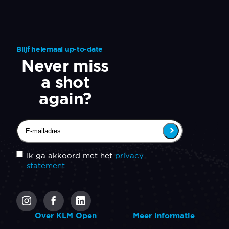
Blijf helemaal up-to-date
Never miss
a shot
again?
Email
(Vereist)
Untitled
(Vereist)
Ik ga akkoord met het
privacy
statement
.
CAPTCHA
Over KLM Open
Meer informatie