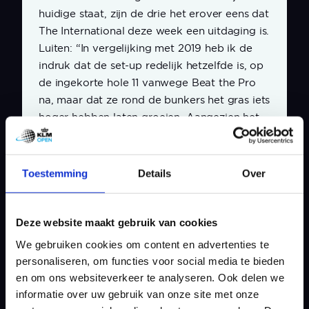
huidige staat, zijn de drie het erover eens dat
The International deze week een uitdaging is.
Luiten: “In vergelijking met 2019 heb ik de
indruk dat de set-up redelijk hetzelfde is, op
de ingekorte hole 11 vanwege Beat the Pro
na, maar dat ze rond de bunkers het gras iets
hoger hebben laten groeien. Aangezien het
wat natter is geweest en zal zijn dan in 2019,
moet je dus niet in de rough terechtkomen.”
Toestemming
Details
Over
Volgens Van Driel past dat wel in zijn
‘straatje’. “We spelen niet meer zo vaak op
banen, waar accuratesse wordt beloond en
Deze website maakt gebruik van cookies
hier moet je met je afslag echt wel recht zijn.
We gebruiken cookies om content en advertenties te
En dat ben ik doorgaans wel.”
personaliseren, om functies voor social media te bieden
en om ons websiteverkeer te analyseren. Ook delen we
Dat en alert zijn rond de greens, aldus Luiten.
informatie over uw gebruik van onze site met onze
“Want ook daar zal het nog zacht zijn en dat